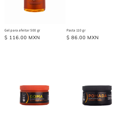
Pasta 110 gr
Gel para afeitar 500 gr
Precio
$ 86.00 MXN
Precio
$ 116.00 MXN
habitual
habitual