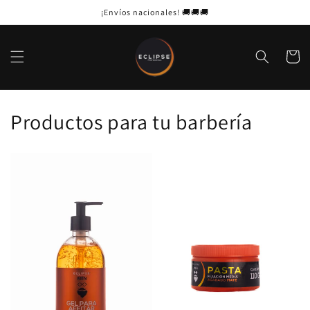
Ir
¡Envíos nacionales! 🚚🚚🚚
directamente
al contenido
Carrito
Productos para tu barbería