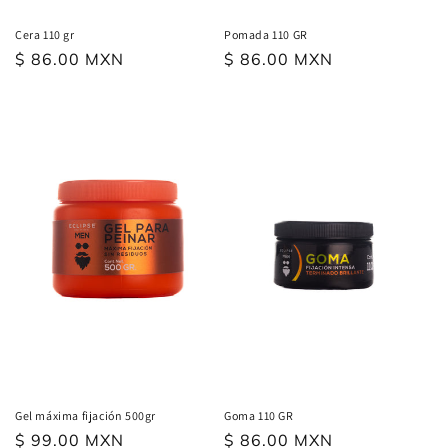
Cera 110 gr
Pomada 110 GR
Precio
$ 86.00 MXN
Precio
$ 86.00 MXN
habitual
habitual
Goma 110 GR
Gel máxima fijación 500gr
Precio
$ 86.00 MXN
Precio
$ 99.00 MXN