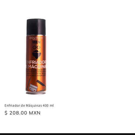
habitual
habitual
Enfriador de Máquinas 400 ml
Precio
$ 208.00 MXN
habitual